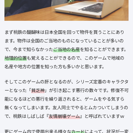
まず桃鉄の醍醐味は日本全国を回って物件を買うことにあり
ます。物件は全国のご当地のものになっていることが多いの
で、今まで知らなかった
ご当地の名産
を知ることができます。
地理的位置
も覚えることができるので、このゲームで地域の
名産や地方の位置を知った方も多いかと思います。
そしてこのゲームの肝となるのが、シリーズ定番のキャラクタ
ーとなった「
貧乏神
」が引き起こす悪行の数々です。修復不可
能になるほどの悪行を繰り返されると、ゲームをやる気すら
無くなってしまいます。友人同士でやるとムカついてしまうの
で、桃鉄はしばしば『
友情崩壊ゲーム
』と呼ばれていますｗ
更にゲーム内で使用出来る様々な
カード
によって、状況が一変