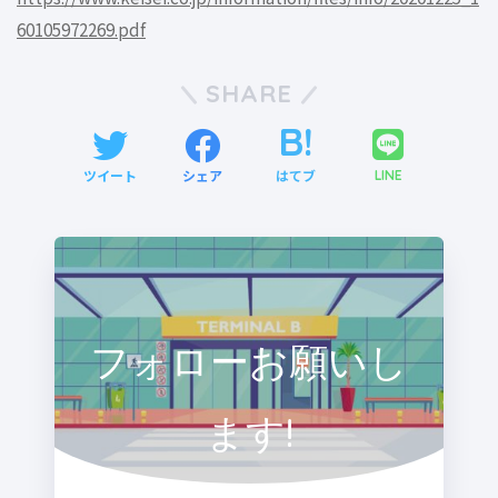
60105972269.pdf
SHARE
ツイート
シェア
はてブ
LINE
フォローお願いし
ます!