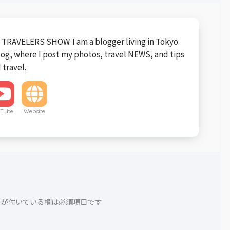
TRAVELERS SHOW. I am a blogger living in Tokyo.
blog, where I post my photos, travel NEWS, and tips
 travel.
Tube
Website
が付いている欄は必須項目です