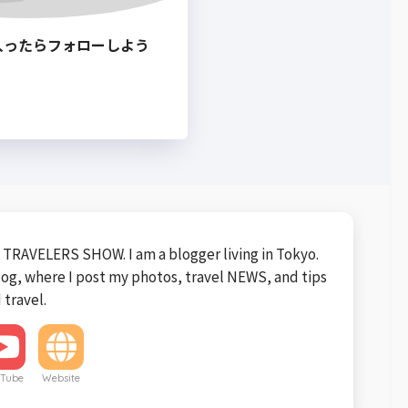
入ったらフォローしよう
TRAVELERS SHOW. I am a blogger living in Tokyo.
blog, where I post my photos, travel NEWS, and tips
 travel.
Tube
Website