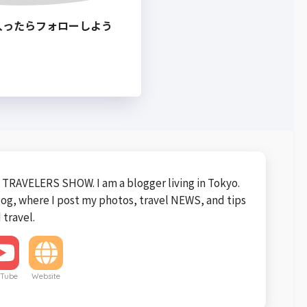
入ったらフォローしよう
TRAVELERS SHOW. I am a blogger living in Tokyo.
blog, where I post my photos, travel NEWS, and tips
 travel.
Tube
Website