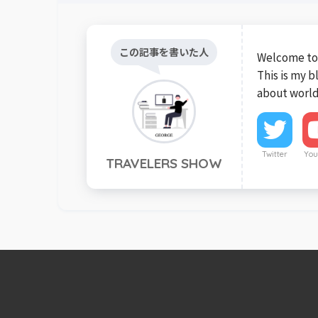
この記事を書いた人
Welcome to 
This is my 
about world
Twitter
You
TRAVELERS SHOW