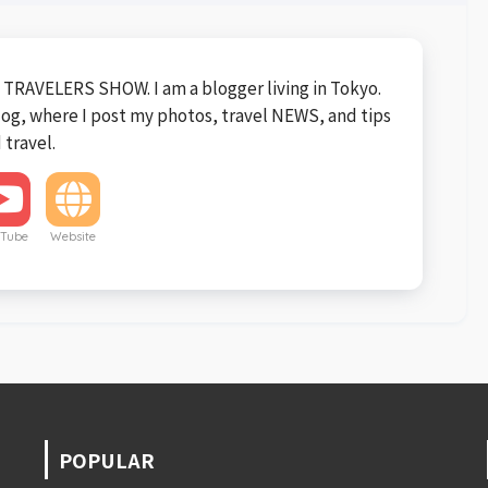
TRAVELERS SHOW. I am a blogger living in Tokyo.
blog, where I post my photos, travel NEWS, and tips
 travel.
Tube
Website
POPULAR